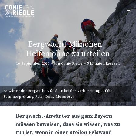
Bergwacht München –
Helfen ohne zu urteilen
16. September 2020
von
Conie Riedle
5 Minuten Lesezeit
Anwärter der Bergwacht München bei der Vorbereitung auf die
Sommerprüfung, Foto: Conie Morarescu
Bergwacht-Anwärter aus ganz Bayern
müssen beweisen, dass sie wissen, was zu
tun ist, wenn in einer steilen Felswand