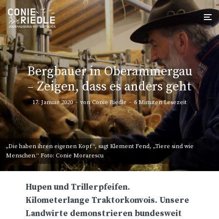
Bergbauer in Oberammergau
– Zeigen, dass es anders geht
17. Januar 2020
von
Conie Riedle
6 Minuten Lesezeit
„Die haben ihren eigenen Kopf“, sagt Klement Fend, „Tiere sind wie
Menschen.“ Foto: Conie Morarescu
Hupen und Trillerpfeifen.
Kilometerlange Traktorkonvois.
Unsere
Landwirte demonstrieren bundesweit